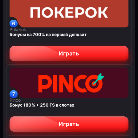
Pokerok
Бонусы на 700% на первый депозит
Играть
Pinco
Бонус 180% + 250 FS в слотах
Играть