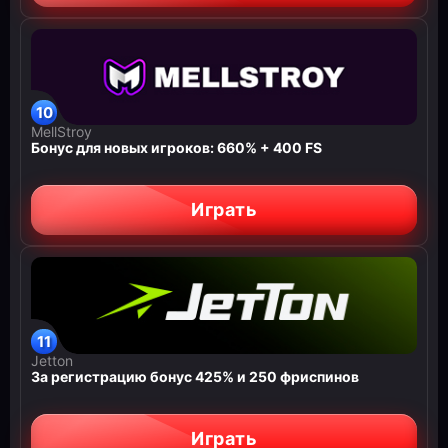
MellStroy
Бонус для новых игроков: 660% + 400 FS
Играть
Jetton
За регистрацию бонус 425% и 250 фриспинов
Играть