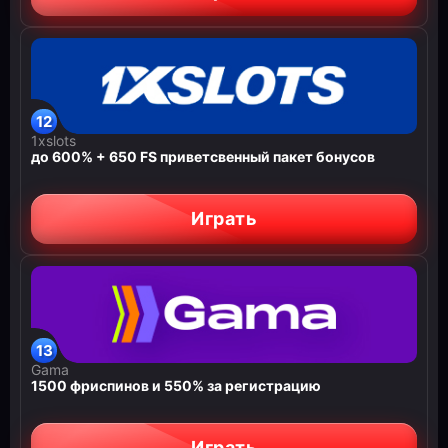
1xslots
до 600% + 650 FS приветсвенный пакет бонусов
Играть
Gama
1500 фриспинов и 550% за регистрацию
Играть