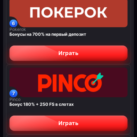
Pokerok
Бонусы на 700% на первый депозит
Играть
Pinco
Бонус 180% + 250 FS в слотах
Играть