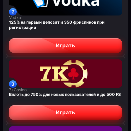
Vodka
125% на первый депозит и 350 фриспинов при
регистрации
Играть
7kCasino
Вплоть до 750% для новых пользователей и до 500 FS
Играть