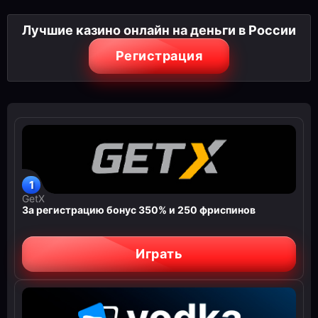
Лучшие казино онлайн на деньги в России
Регистрация
GetX
За регистрацию бонус 350% и 250 фриспинов
Играть