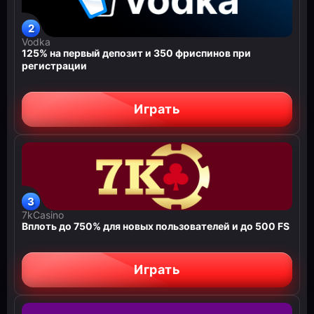
Vodka
125% на первый депозит и 350 фриспинов при
регистрации
Играть
7kCasino
Вплоть до 750% для новых пользователей и до 500 FS
Играть