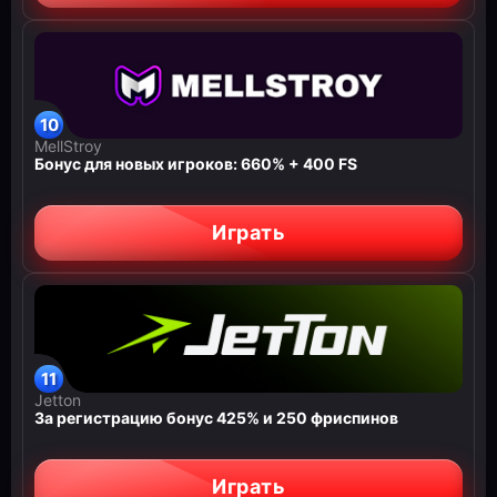
MellStroy
Бонус для новых игроков: 660% + 400 FS
Играть
Jetton
За регистрацию бонус 425% и 250 фриспинов
Играть