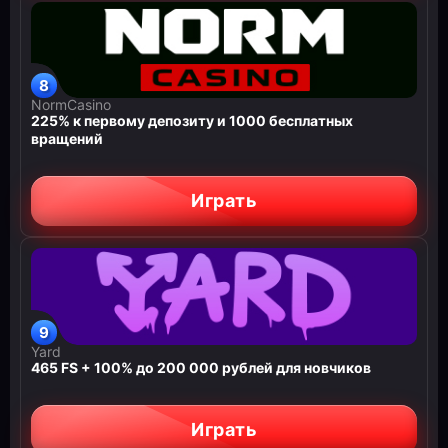
NormCasino
225% к первому депозиту и 1000 бесплатных
вращений
Играть
Yard
465 FS + 100% до 200 000 рублей для новчиков
Играть