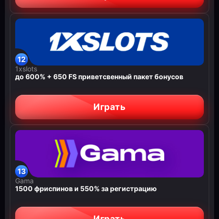
1xslots
до 600% + 650 FS приветсвенный пакет бонусов
Играть
Gama
1500 фриспинов и 550% за регистрацию
Играть