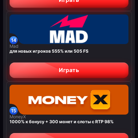
Mad
для новых игроков 555% или 505 FS
Играть
MoneyX
1000% к бонусу + 300 монет и слоты с RTP 98%