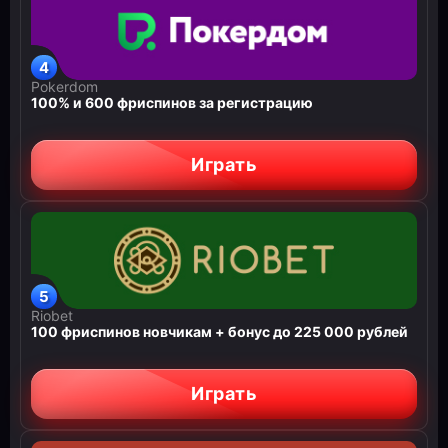
Pokerdom
100% и 600 фриспинов за регистрацию
Играть
Riobet
100 фриспинов новчикам + бонус до 225 000 рублей
Играть