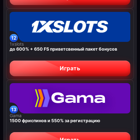
1xslots
до 600% + 650 FS приветсвенный пакет бонусов
Играть
Gama
1500 фриспинов и 550% за регистрацию
Играть