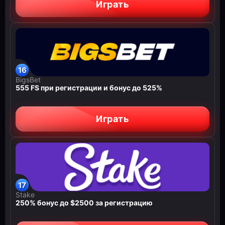
Играть
BigsBet
555 FS при регистрации и бонус до 525%
Играть
Stake
250% бонус до $2500 за регистрацию