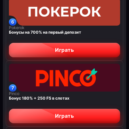
Pokerok
Бонусы на 700% на первый депозит
Играть
Pinco
Бонус 180% + 250 FS в слотах
Играть