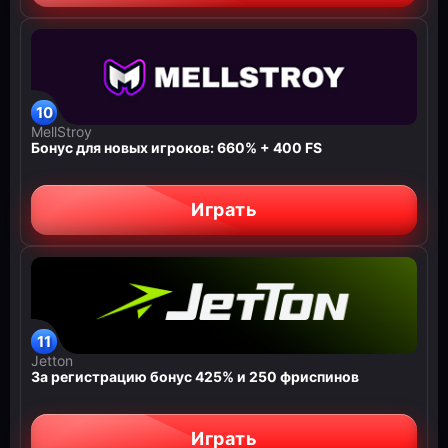
MellStroy
Бонус для новых игроков: 660% + 400 FS
Играть
Jetton
За регистрацию бонус 425% и 250 фриспинов
Играть