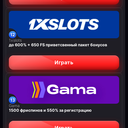
1xslots
до 600% + 650 FS приветсвенный пакет бонусов
Играть
Gama
1500 фриспинов и 550% за регистрацию
Играть