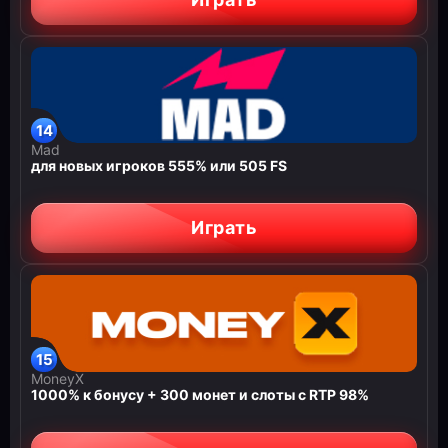
Mad
для новых игроков 555% или 505 FS
Играть
MoneyX
1000% к бонусу + 300 монет и слоты с RTP 98%