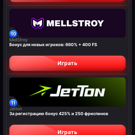
MellStroy
Бонус для новых игроков: 660% + 400 FS
Играть
Jetton
За регистрацию бонус 425% и 250 фриспинов
Играть