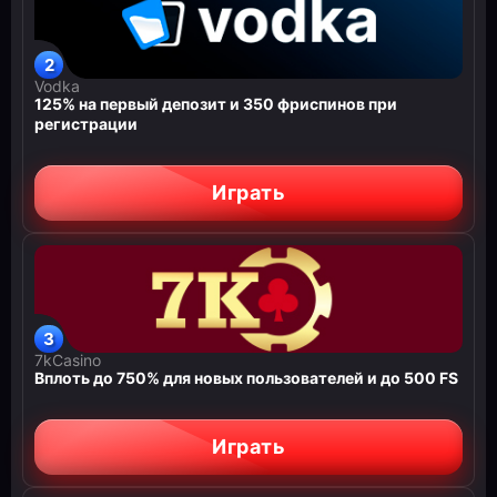
Vodka
125% на первый депозит и 350 фриспинов при
регистрации
Играть
7kCasino
Вплоть до 750% для новых пользователей и до 500 FS
Играть