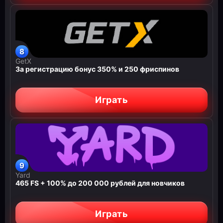
GetX
За регистрацию бонус 350% и 250 фриспинов
Играть
Yard
465 FS + 100% до 200 000 рублей для новчиков
Играть