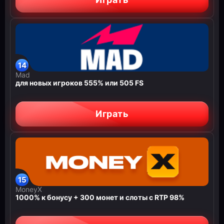
Mad
для новых игроков 555% или 505 FS
Играть
MoneyX
1000% к бонусу + 300 монет и слоты с RTP 98%