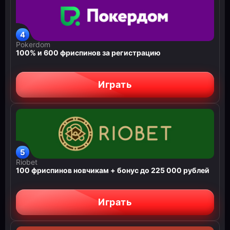
Pokerdom
100% и 600 фриспинов за регистрацию
Играть
Riobet
100 фриспинов новчикам + бонус до 225 000 рублей
Играть