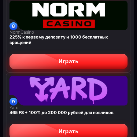
NormCasino
225% к первому депозиту и 1000 бесплатных
вращений
Играть
Yard
465 FS + 100% до 200 000 рублей для новчиков
Играть