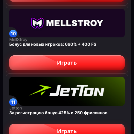
MellStroy
Бонус для новых игроков: 660% + 400 FS
Играть
Jetton
За регистрацию бонус 425% и 250 фриспинов
Играть