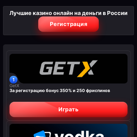
Лучшие казино онлайн на деньги в России
Регистрация
GetX
За регистрацию бонус 350% и 250 фриспинов
Играть