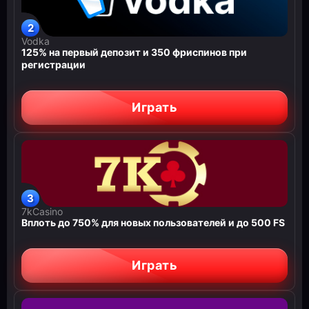
Vodka
125% на первый депозит и 350 фриспинов при
регистрации
Играть
7kCasino
Вплоть до 750% для новых пользователей и до 500 FS
Играть