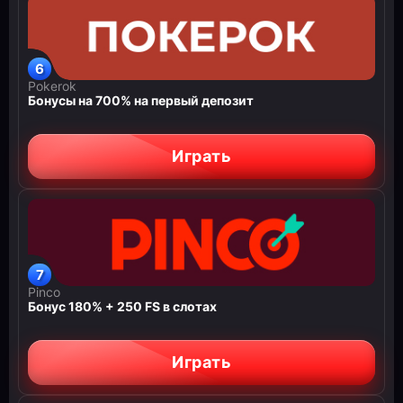
Pokerok
Бонусы на 700% на первый депозит
Играть
Pinco
Бонус 180% + 250 FS в слотах
Играть