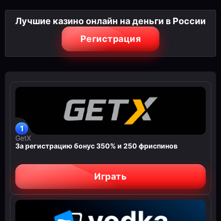
Лучшие казино онлайн на деньги в России
Регистрация
GetX
За регистрацию бонус 350% и 250 фриспинов
Играть